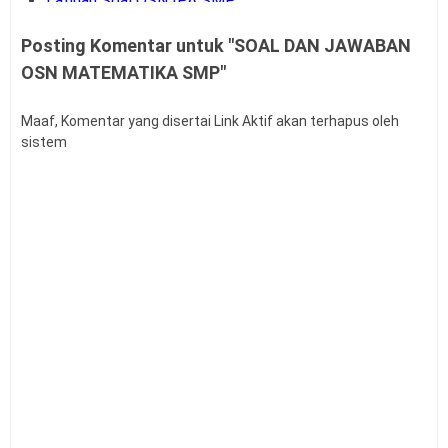
Latihan Soal OSN IPA SMP
LATIHAN SOAL OSN IPA SMP TAHUN 2026
Posting Komentar untuk "SOAL DAN JAWABAN
Latihan Soal OSN Matematika SMP tahun 2025
OSN MATEMATIKA SMP"
LATIHAN SOAL OSN IPS SMP TAHUN 2025
Maaf, Komentar yang disertai Link Aktif akan terhapus oleh
sistem