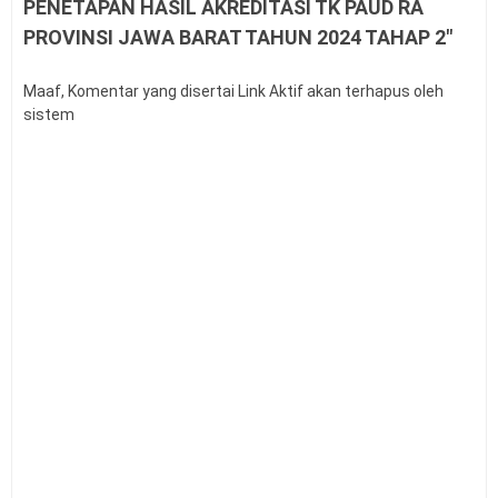
PENETAPAN HASIL AKREDITASI TK PAUD RA
Pengertian dan Komponen Layanan BK
Panduan Cara Aktivasi MFA Pada SSO BKN
PROVINSI JAWA BARAT TAHUN 2024 TAHAP 2"
Buku Panduan Pembelajaran dan Asesmen RA, MI,
MTS, MA, MAK
Maaf, Komentar yang disertai Link Aktif akan terhapus oleh
Syarat dan Jadwal Pendaftaran BINTARA POLRI
sistem
Contoh Soal Penilaian Situasi Kerja Sederhana PPPK
Guru
Permendagri Nomor 86 Tahun 2022
Contoh Soal Uji Kompetensi Pengawas Sekolah
Pengertian Hasil Belajar Siswa
Buku Panduan Mudik Lebaran
Teknik Analisis Data dalam Penelitian Kuantitatif
Link Twibbon Ucapan Selamat Idul Fitri Tahun 2026