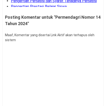
Pengertian Persepsi dan Syarat Terjadinya Persepsi
Pengertian Prestasi Belajar Siswa
Pengertian dan Teknik Supervisi Akademik
Posting Komentar untuk "Permendagri Nomor 14
Bank Soal UM-PTKIN Tahun Akademik 2026/2027
Tahun 2024"
Pengertian dan Komponen Layanan BK
Panduan Cara Aktivasi MFA Pada SSO BKN
Buku Panduan Pembelajaran dan Asesmen RA, MI,
Maaf, Komentar yang disertai Link Aktif akan terhapus oleh
sistem
MTS, MA, MAK
Syarat dan Jadwal Pendaftaran BINTARA POLRI
Contoh Soal Penilaian Situasi Kerja Sederhana PPPK
Guru
Permendagri Nomor 86 Tahun 2022
Contoh Soal Uji Kompetensi Pengawas Sekolah
Pengertian Hasil Belajar Siswa
Buku Panduan Mudik Lebaran
Teknik Analisis Data dalam Penelitian Kuantitatif
Link Twibbon Ucapan Selamat Idul Fitri Tahun 2026