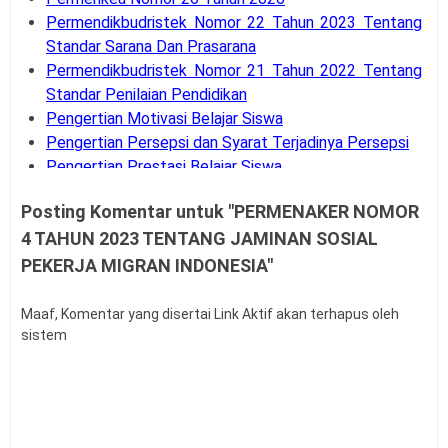
Permendikbudristek Nomor 22 Tahun 2023 Tentang
Standar Sarana Dan Prasarana
Permendikbudristek Nomor 21 Tahun 2022 Tentang
Standar Penilaian Pendidikan
Pengertian Motivasi Belajar Siswa
Pengertian Persepsi dan Syarat Terjadinya Persepsi
Pengertian Prestasi Belajar Siswa
Pengertian dan Teknik Supervisi Akademik
Posting Komentar untuk "PERMENAKER NOMOR
Bank Soal UM-PTKIN Tahun Akademik 2026/2027
4 TAHUN 2023 TENTANG JAMINAN SOSIAL
Pengertian dan Komponen Layanan BK
Panduan Cara Aktivasi MFA Pada SSO BKN
PEKERJA MIGRAN INDONESIA"
Buku Panduan Pembelajaran dan Asesmen RA, MI,
MTS, MA, MAK
Maaf, Komentar yang disertai Link Aktif akan terhapus oleh
Syarat dan Jadwal Pendaftaran BINTARA POLRI
sistem
Contoh Soal Penilaian Situasi Kerja Sederhana PPPK
Guru
Permendagri Nomor 86 Tahun 2022
Contoh Soal Uji Kompetensi Pengawas Sekolah