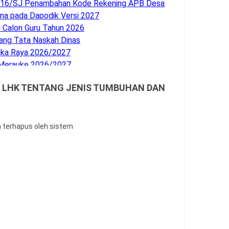
4716/SJ Penambahan Kode Rekening APB Desa
na pada Dapodik Versi 2027
G Calon Guru Tahun 2026
ng Tata Naskah Dinas
gka Raya 2026/2027
 Merauke 2026/2027
an Pendidikan
EN LHK TENTANG JENIS TUMBUHAN DAN
mentasi KBC untuk Pengawas Madrasah
aritas Guru Madrasah
026 tentang Penyerahan PSU Perumahan
 Soal
n terhapus oleh sistem
dan AN Tahun 2026
 Kendal 2026/2027
 Minahasa Utara 2026/2027
n Kebumen 2026/2027
Barru 2026/2027
 Maros 2026/2027