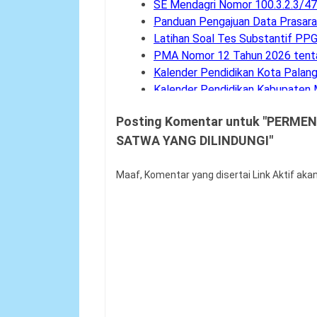
SE Mendagri Nomor 100.3.2.3/
Panduan Pengajuan Data Prasara
Latihan Soal Tes Substantif PP
PMA Nomor 12 Tahun 2026 tenta
Kalender Pendidikan Kota Palan
Kalender Pendidikan Kabupaten
Tahapan dan Siklus SPMI di Satu
Posting Komentar untuk "PERM
Buku Saku Pendampingan Imple
SATWA YANG DILINDUNGI"
KMA Nomor 737 Tahun 2026 Line
Permendagri Nomor 15 Tahun 2
Level Kognitif Pada Penyusunan
Maaf, Komentar yang disertai Link Aktif aka
Juknis Pengawas Penyelia TKA 
Kalender Pendidikan Kabupaten
Kalender Pendidikan Kabupaten
Kalender Pendidikan Kabupate
Kalender Pendidikan Kabupaten 
Kalender Pendidikan Kabupaten