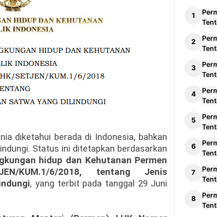
Per
Tent
Per
Tent
Per
Tent
Per
Tent
Per
Tent
nia diketahui berada di Indonesia, bahkan
Per
lindungi. Status ini ditetapkan berdasarkan
Tent
ingkungan hidup dan Kehutanan Permen
Per
EN/KUM.1/6/2018, tentang Jenis
Tent
indungi
, yang terbit pada tanggal 29 Juni
Per
Tent