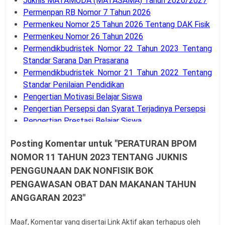
Juknis MATAMUDA (MATASAMA) Tahun 2026/2027
Permenpan RB Nomor 7 Tahun 2026
Permenkeu Nomor 25 Tahun 2026 Tentang DAK Fisik
Permenkeu Nomor 26 Tahun 2026
Permendikbudristek Nomor 22 Tahun 2023 Tentang
Standar Sarana Dan Prasarana
Permendikbudristek Nomor 21 Tahun 2022 Tentang
Standar Penilaian Pendidikan
Pengertian Motivasi Belajar Siswa
Pengertian Persepsi dan Syarat Terjadinya Persepsi
Pengertian Prestasi Belajar Siswa
Pengertian dan Teknik Supervisi Akademik
Posting Komentar untuk "PERATURAN BPOM
Bank Soal UM-PTKIN Tahun Akademik 2026/2027
NOMOR 11 TAHUN 2023 TENTANG JUKNIS
Pengertian dan Komponen Layanan BK
Panduan Cara Aktivasi MFA Pada SSO BKN
PENGGUNAAN DAK NONFISIK BOK
Buku Panduan Pembelajaran dan Asesmen RA, MI,
PENGAWASAN OBAT DAN MAKANAN TAHUN
MTS, MA, MAK
ANGGARAN 2023"
Syarat dan Jadwal Pendaftaran BINTARA POLRI
Contoh Soal Penilaian Situasi Kerja Sederhana PPPK
Maaf, Komentar yang disertai Link Aktif akan terhapus oleh