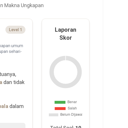
an Makna Ungkapan
Laporan
Level 1
Skor
gkapan umum
upan sehari-
tuanya, 
a
 dan tidak 
pala
 dalam 
Total Soal:
10