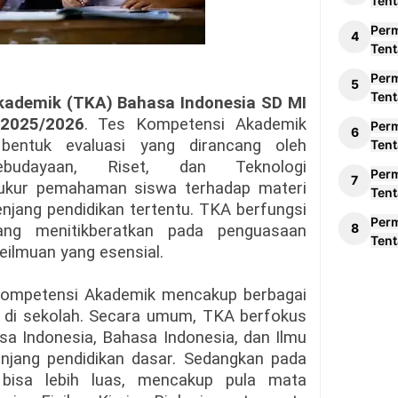
Tent
Per
Tent
Per
Tent
kademik (TKA) Bahasa Indonesia SD MI
2025/2026
. Tes Kompetensi Akademik
Per
bentuk evaluasi yang dirancang oleh
Tent
ebudayaan, Riset, dan Teknologi
Per
gukur pemahaman siswa terhadap materi
Tent
jenjang pendidikan tertentu. TKA berfungsi
Per
yang menitikberatkan pada penguasaan
Tent
eilmuan yang esensial.
 Kompetensi Akademik mencakup berbagai
an di sekolah. Secara umum, TKA berfokus
sa Indonesia, Bahasa Indonesia, dan Ilmu
njang pendidikan dasar. Sedangkan pada
 bisa lebih luas, mencakup pula mata