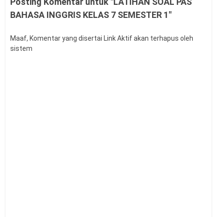
Posting Komentar untuk "LATIHAN SOAL PAS
Panduan Pengajuan Data Prasarana pada Dapodik
BAHASA INGGRIS KELAS 7 SEMESTER 1"
Versi 2027
Latihan Soal Tes Substantif PPG Calon Guru Tahun
2026
Maaf, Komentar yang disertai Link Aktif akan terhapus oleh
sistem
PMA Nomor 12 Tahun 2026 tentang Tata Naskah
Dinas
Kalender Pendidikan Kota Palangka Raya 2026/2027
Kalender Pendidikan Kabupaten Merauke 2026/2027
Tahapan dan Siklus SPMI di Satuan Pendidikan
Buku Saku Pendampingan Implementasi KBC untuk
Pengawas Madrasah
KMA Nomor 737 Tahun 2026 Linearitas Guru
Madrasah
Permendagri Nomor 15 Tahun 2026 tentang
Penyerahan PSU Perumahan
Level Kognitif Pada Penyusunan Soal
Juknis Pengawas Penyelia TKA dan AN Tahun 2026
Kalender Pendidikan Kabupaten Kendal 2026/2027
Kalender Pendidikan Kabupaten Minahasa Utara