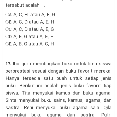
tersebut adalah
… .
A, C, H. atau A, E, G
A.
A, C, D atau A, E, H
B.
A, C, D atau A, E, G
C.
A, E, G atau A, E, H
D.
A, B, G atau A, C, H
E.
Ibu guru membagikan buku untuk lima siswa
17.
berprestasi sesuai dengan buku favorit mereka.
Hanya tersedia satu buah untuk setiap jenis
buku. Berikut ini adalah jenis buku favorit tiap
siswa. Tita menyukai kamus dan buku agama.
Sinta menyukai buku sains, kamus, agama, dan
sastra. Reni menyukai buku agama saja. Qila
menyukai buku agama dan sastra. Putri