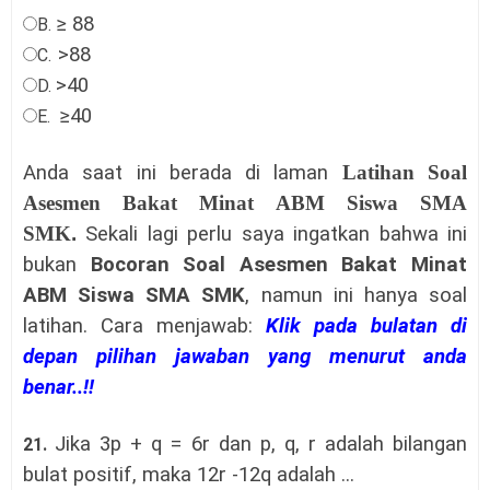
≥ 88
B.
>88
C.
>40
D.
≥40
E.
Anda saat ini berada di laman
Latihan Soal
Asesmen Bakat Minat ABM Siswa SMA
SMK
.
Sekali lagi perlu saya ingatkan bahwa ini
bukan
Bocoran
Soal Asesmen Bakat Minat
ABM Siswa SMA SMK
, namun ini hanya soal
latihan
.
Cara menjawab:
Klik pada bulatan di
depan pilihan jawaban yang menurut anda
benar..!!
Jika 3p + q = 6r dan p, q, r adalah bilangan
21.
bulat positif, maka 12r -12q adalah ...