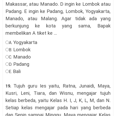
Makassar, atau Manado. D ingin ke Lombok atau
Padang. E ingin ke Padang, Lombok, Yogyakarta,
Manado, atau Malang. Agar tidak ada yang
berkunjung ke kota yang sama, Bapak
membelikan A tiket ke
…
Yogyakarta
A.
Lombok
B.
Manado
C.
Padang
D.
Bali
E.
Tujuh guru Ies yaitu, Ratna, Junaidi, Maya,
19.
Kusri, Leni, Tiara, dan Wisnu, mengajar tujuh
kelas berbeda, yaitu Kelas H. I, J, K, L, M, dan N.
Setiap kelas mengajar pada hari yang berbeda
dan Senin sampai Minggu. Maya mengajar Kelas