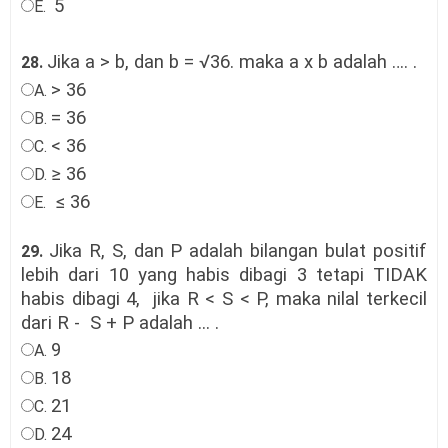
5
E.
Jika a > b, dan b = √36. maka a x b adalah ….
.
28.
> 36
A.
= 36
B.
< 36
C.
≥ 36
D.
≤ 36
E.
Jika R, S, dan P adalah bilangan bulat positif
29.
lebih dari 10 yang habis dibagi 3 tetapi TIDAK
habis dibagi 4, jika R < S < P, maka nilal terkecil
dari R - S + P adalah ...
.
9
A.
18
B.
21
C.
24
D.