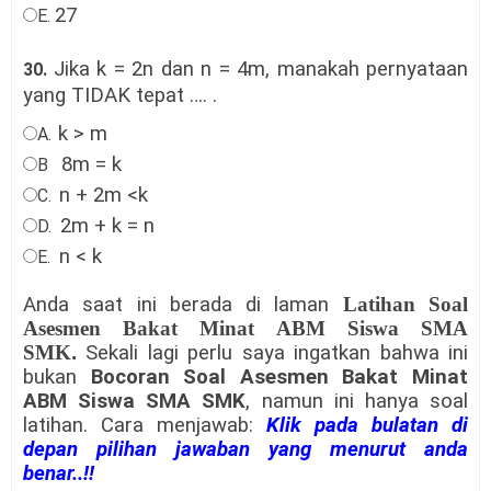
27
E.
Jika k = 2n dan n = 4m, manakah pernyataan
30.
yang TIDAK tepat ….
.
k > m
A.
8m = k
B
n + 2m <k
C.
2m + k = n
D.
n < k
E.
Anda saat ini berada di laman
Latihan Soal
Asesmen Bakat Minat ABM Siswa SMA
SMK
.
Sekali lagi perlu saya ingatkan bahwa ini
bukan
Bocoran
Soal Asesmen Bakat Minat
ABM Siswa SMA SMK
, namun ini hanya soal
latihan
.
Cara menjawab:
Klik pada bulatan di
depan pilihan jawaban yang menurut anda
benar..!!