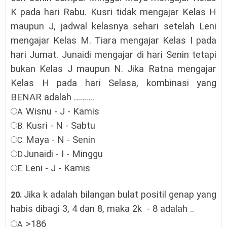
K pada hari Rabu. Kusri tidak mengajar Kelas H
maupun J, jadwal kelasnya sehari setelah Leni
mengajar Kelas M. Tiara mengajar Kelas I pada
hari Jumat. Junaidi mengajar di hari Senin tetapi
bukan Kelas J maupun N. Jika Ratna mengajar
Kelas H pada hari Selasa, kombinasi yang
BENAR adalah ……
….
Wisnu - J - Kamis
A.
Kusri - N - Sabtu
B.
Maya - N - Senin
C.
Junaidi - I - Minggu
D.
Leni - J - Kamis
E.
Jika k adalah bilangan bulat positil genap yang
20.
habis dibagi 3, 4 dan 8, maka 2k
- 8 adalah ..
>186
A.