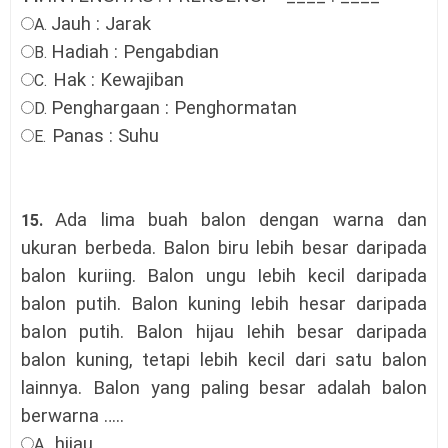
Jauh : Jarak
A.
Hadiah : Pengabdian
B.
Hak : Kewajiban
C.
Penghargaan : Penghormatan
D.
Panas : Suhu
E.
Ada lima buah balon dengan warna dan
15.
ukuran berbeda. Balon biru lebih besar daripada
balon kuriing. Balon ungu Iebih kecil daripada
balon putih. Balon kuning Iebih hesar daripada
baIon putih. Balon hijau Iehih besar daripada
balon kuning, tetapi lebih kecil dari satu balon
lainnya.
Balon yang paling besar adalah balon
berwarna …..
hijau
A.