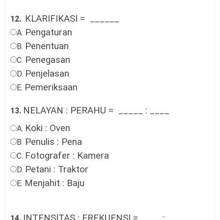
KLARIFIKASI =
______
12.
Pengaturan
A.
Penentuan
B.
Penegasan
C.
Penjelasan
D.
Pemeriksaan
E.
NELAYAN : PERAHU =
_____ : ____
13.
Koki : Oven
A.
Penulis : Pena
B.
Fotografer : Kamera
C.
Petani : Traktor
D.
Menjahit : Baju
E.
INTENSITAS : FREKUENSI = ____ : ____
14.