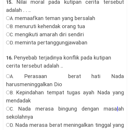
Nilai moral pada kutipan cerita tersebut
15.
adalah . . ..
memaafkan teman yang bersalah
A.
menuruti kehendak orang tua
B.
mengikuti amarah diri sendiri
C.
meminta pertanggungjawaban
D.
Penyebab terjadinya konflik pada kutipan
16.
cerita tersebut adalah ..
Perasaan
berat hati Nada
A.
harusmeninggalkan Dio
Kepindahan tempat tugas ayah Nada yang
B.
mendadak
Nada merasa bingung dengan masa
l
ah
C.
sekolahnya
Nada merasa berat meningalkan tinggal yang
D.