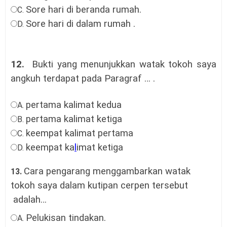
Sore hari di beranda rumah
.
C.
Sore hari di dalam rumah
.
D.
12.
Bukti yang menunjukkan watak tokoh saya
angkuh terdapat pada
Paragraf
…
.
pertama kalimat kedua
A.
pertama kalimat ketiga
B.
keempat kalimat pertama
C.
keempat ka
l
imat ketiga
D.
Cara pengarang menggambarkan watak
13.
tokoh saya dalam kutipan cerpen tersebut
adalah…
Pelukisan tindakan.
A.