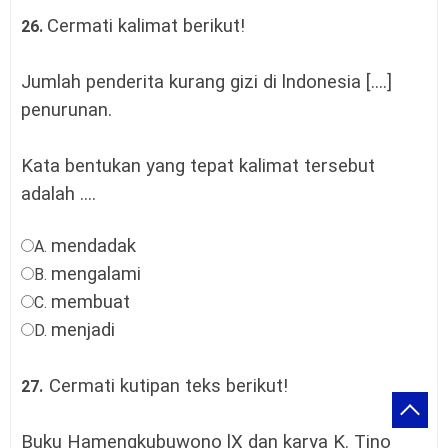
Cermati kalimat berikut!
26.
Jumlah penderita kurang gizi di lndonesia [....]
penurunan.
Kata bentukan yang tepat kalimat tersebut
adalah ....
mendadak
A.
mengalami
B.
membuat
C.
menjadi
D.
Cermati kutipan teks berikut!
27.
Buku Hamengkubuwono lX dan karya K. Tino