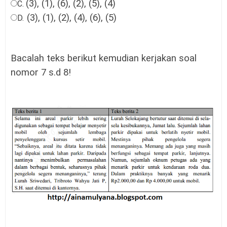
(3), (1), (6), (2), (5), (4)
C.
(3), (1), (2), (4), (6), (5)
D.
Bacalah teks berikut kemudian kerjakan soal
nomor 7 s.d 8!