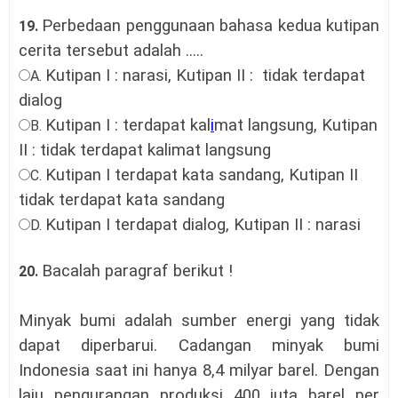
Perbedaan penggunaan bahasa kedua kutipan
19.
cerita tersebut adalah ....
.
Kutipan I : narasi, Kutipan II : tidak terdapat
A.
dialog
Kutipan I : terdapat kal
i
mat langsung, Kutipan
B.
II : tidak terdapat kalimat langsung
Kutipan I terdapat kata sandang, Kutipan II
C.
tidak terdapat kata sandang
Kutipan I terdapat dialog, Kutipan II : narasi
D.
Bacalah paragraf berikut !
20.
Minyak bumi adalah sumber energi yang tidak
dapat diperbarui. Cadangan minyak bumi
Indonesia saat ini hanya 8,4 milyar barel. Dengan
laju pengurangan produksi 400 juta barel per