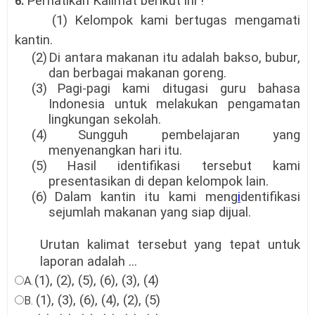
Perhatikan Kalimat berikut ini !
6.
(1) Kelompok kami bertugas mengamati
kantin.
(2)
Di antara makanan itu adalah bakso, bubur,
dan berbagai makanan goreng.
(3)
Pagi-pagi kami ditugasi guru bahasa
Indonesia untuk melakukan pengamatan
lingkungan sekolah.
(4)
Sungguh pembelajaran yang
menyenangkan hari itu.
(5)
Hasil identifikasi tersebut kami
presentasikan di depan kelompok lain.
(6)
Dalam kantin itu kami meng
i
dentifikasi
sejumlah makanan yang siap dijual.
Urutan kalimat tersebut yang tepat untuk
laporan adalah ...
(1), (2), (5), (6), (3), (4)
A.
(1), (3), (6), (4), (2), (5)
B.