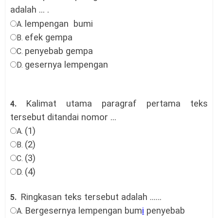
adalah
...
.
lempengan bumi
A.
efek gempa
B.
penyebab gempa
C.
gesernya lempengan
D.
Kalimat utama paragraf pertama teks
4.
tersebut ditandai nomor
...
(1)
A.
(2)
B.
(3)
C.
(4)
D.
Ringkasan teks tersebut adalah ...
…
5.
Bergesernya lempengan bum
i
penyebab
A.