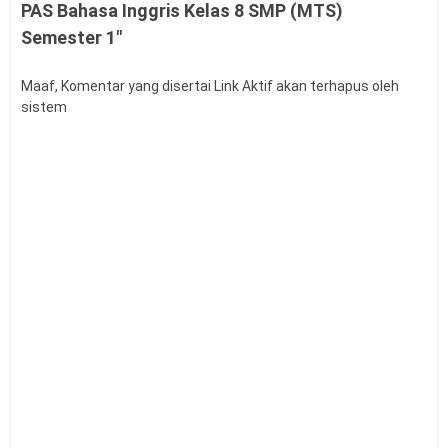
PAS Bahasa Inggris Kelas 8 SMP (MTS)
Versi 2027
Latihan Soal Tes Substantif PPG Calon Guru Tahun
Semester 1"
2026
PMA Nomor 12 Tahun 2026 tentang Tata Naskah
Maaf, Komentar yang disertai Link Aktif akan terhapus oleh
Dinas
sistem
Kalender Pendidikan Kota Palangka Raya 2026/2027
Kalender Pendidikan Kabupaten Merauke 2026/2027
Tahapan dan Siklus SPMI di Satuan Pendidikan
Buku Saku Pendampingan Implementasi KBC untuk
Pengawas Madrasah
KMA Nomor 737 Tahun 2026 Linearitas Guru
Madrasah
Permendagri Nomor 15 Tahun 2026 tentang
Penyerahan PSU Perumahan
Level Kognitif Pada Penyusunan Soal
Juknis Pengawas Penyelia TKA dan AN Tahun 2026
Kalender Pendidikan Kabupaten Kendal 2026/2027
Kalender Pendidikan Kabupaten Minahasa Utara
2026/2027