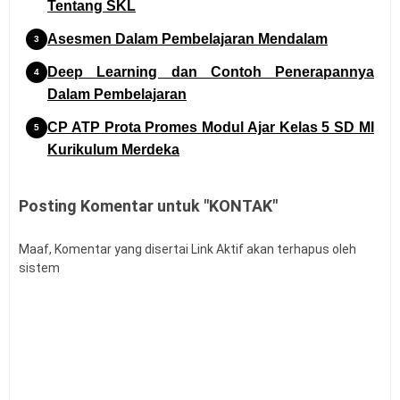
Tentang SKL
Asesmen Dalam Pembelajaran Mendalam
Deep Learning dan Contoh Penerapannya
Dalam Pembelajaran
CP ATP Prota Promes Modul Ajar Kelas 5 SD MI
Kurikulum Merdeka
Download Modul Ajar Pembelajaran Mendalam
Posting Komentar untuk "KONTAK"
Kelas 6 SD
PPT dan Naskah Akademik Deep Learning atau
Maaf, Komentar yang disertai Link Aktif akan terhapus oleh
PM
sistem
CP ATP Modul Ajar dan Regulasi Pembelajaran
Mendalam
Buku Panduan Kokurikuler TK SD SMP SMA
SMK Edisi 2025/2026