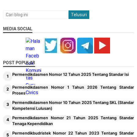
Mendalam Kelas 2 SD
Download Modul Ajar PM Pembelajaran
Mendalam Kelas 3 SD
MEDIA SOCIAL
Download Modul Ajar PM Pembelajaran
Mendalam Kelas 4 SD
Download Modul Ajar PM Pembelajaran
Mendalam Kelas 5 SD
POST POPULAR
Permendikdasmen Nomor 13 Tahun 2025
Permendikdasmen Nomor 12 Tahun 2025 Tentang Standar Isi
Tentang Perubahan Kurikulum
Permendikdasmen Nomor 1 Tahun 2026 Tentang Standar
Contoh KSP KOSP SMP Tahun 2026
Proses
Contoh KSP KOSP SD Tahun 2026
Permendikdasmen Nomor 10 Tahun 2025 Tentang SKL (Standar
Kompetensi Lulusan)
Contoh RPH dan Modul Ajar TK PAUD
Permendikdasmen Nomor 21 Tahun 2025 Tentang Standar
Kurikulum Merdeka
Tenaga Kependidikan
Contoh Perencanaan Kokurikuler Inkuiri
Permendikbudristek Nomor 22 Tahun 2023 Tentang Standar