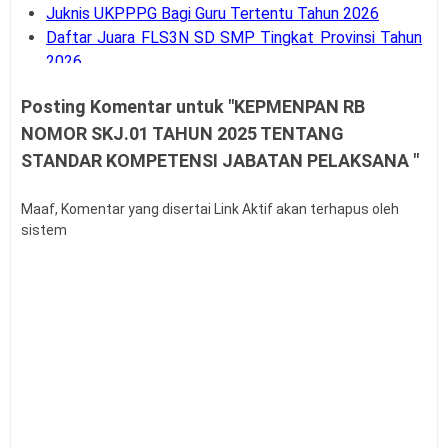
Juknis UKPPPG Bagi Guru Tertentu Tahun 2026
Daftar Juara FLS3N SD SMP Tingkat Provinsi Tahun
2026
Penyaluran BOP RA dan BOS Madrasah Tahap 2 TA
Posting Komentar untuk "KEPMENPAN RB
2026 Dimulai
NOMOR SKJ.01 TAHUN 2025 TENTANG
SE Mendagri Nomor 100.3.2.3/4716/SJ Penambahan
Kode Rekening APB Desa
STANDAR KOMPETENSI JABATAN PELAKSANA "
Panduan Pengajuan Data Prasarana pada Dapodik
Versi 2027
Maaf, Komentar yang disertai Link Aktif akan terhapus oleh
Latihan Soal Tes Substantif PPG Calon Guru Tahun
sistem
2026
PMA Nomor 12 Tahun 2026 tentang Tata Naskah
Dinas
Kalender Pendidikan Kota Palangka Raya 2026/2027
Kalender Pendidikan Kabupaten Merauke 2026/2027
Tahapan dan Siklus SPMI di Satuan Pendidikan
Buku Saku Pendampingan Implementasi KBC untuk
Pengawas Madrasah
KMA Nomor 737 Tahun 2026 Linearitas Guru