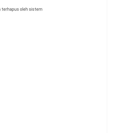
 BINTARA POLRI
erja Sederhana PPPK Guru
n terhapus oleh sistem
022
ngawas Sekolah
tian Kuantitatif
l Fitri Tahun 2026