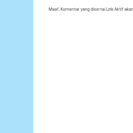
Syarat dan Jadwal Pendaftaran
Contoh Soal Penilaian Situasi K
Maaf, Komentar yang disertai Link Aktif aka
Permendagri Nomor 86 Tahun 2
Contoh Soal Uji Kompetensi Pe
Pengertian Hasil Belajar Siswa
Buku Panduan Mudik Lebaran
Teknik Analisis Data dalam Peneli
Link Twibbon Ucapan Selamat Idu