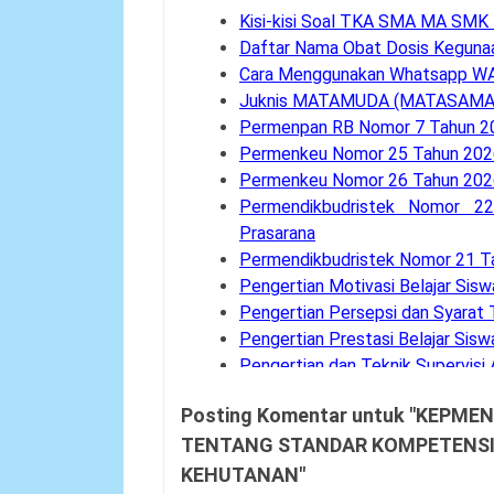
Kisi-kisi Soal TKA SMA MA SMK
Daftar Nama Obat Dosis Keguna
Cara Menggunakan Whatsapp W
Juknis MATAMUDA (MATASAMA)
Permenpan RB Nomor 7 Tahun 2
Permenkeu Nomor 25 Tahun 2026
Permenkeu Nomor 26 Tahun 202
Permendikbudristek Nomor 2
Prasarana
Permendikbudristek Nomor 21 Ta
Pengertian Motivasi Belajar Sisw
Pengertian Persepsi dan Syarat 
Pengertian Prestasi Belajar Sisw
Pengertian dan Teknik Supervisi
Bank Soal UM-PTKIN Tahun Aka
Posting Komentar untuk "KEPME
Pengertian dan Komponen Layan
TENTANG STANDAR KOMPETENSI 
Panduan Cara Aktivasi MFA Pad
Buku Panduan Pembelajaran dan
KEHUTANAN"