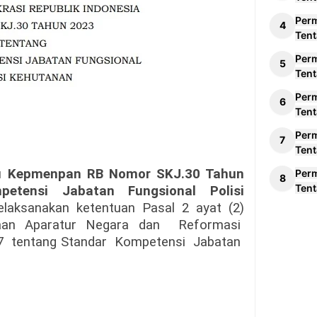
Per
Tent
Per
Tent
Per
Tent
Per
Tent
u Kepmenpan RB Nomor SKJ.30 Tahun
Per
Tent
etensi Jabatan Fungsional Polisi
melaksanakan ketentuan Pasal 2 ayat (2)
aan Aparatur Negara dan
Reformasi
7
tentang Standar
Kompetensi
Jabatan