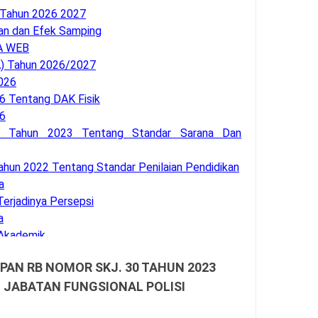
 Tahun 2026 2027
an dan Efek Samping
A WEB
 Tahun 2026/2027
026
 Tentang DAK Fisik
6
2 Tahun 2023 Tentang Standar Sarana Dan
hun 2022 Tentang Standar Penilaian Pendidikan
a
Terjadinya Persepsi
a
 Akademik
demik 2026/2027
NPAN RB NOMOR SKJ. 30 TAHUN 2023
an BK
JABATAN FUNGSIONAL POLISI
a SSO BKN
 Asesmen RA, MI, MTS, MA, MAK