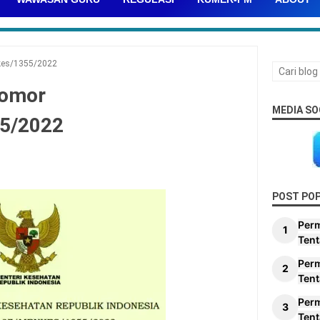
kes/1355/2022
Nomor
MEDIA SO
5/2022
POST PO
Per
Tent
Per
Tent
Per
Tent