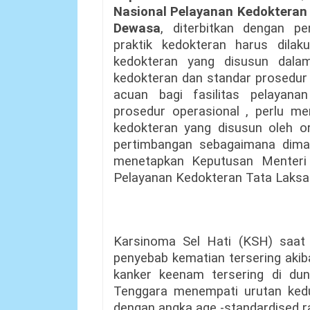
Nasional Pelayanan Kedokteran
Dewasa
, diterbitkan dengan p
praktik kedokteran harus dila
kedokteran yang disusun dala
kedokteran dan standar prosedur
acuan bagi fasilitas pelayan
prosedur operasional , perlu m
kedokteran yang disusun oleh or
pertimbangan sebagaimana dima
menetapkan Keputusan Menteri
Pelayanan Kedokteran Tata Laksa
Karsinoma Sel Hati (KSH) saat
penyebab kematian tersering akib
kanker keenam tersering di duni
Tenggara menempati urutan kedua
dengan angka age -standardised r