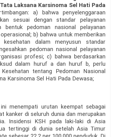
 Tata Laksana Karsinoma Sel Hati Pada
ertimbangan: a) bahwa penyelenggaraan
kukan sesuai dengan standar pelayanan
m bentuk pedoman nasional pelayanan
 operasional; b) bahwa untuk memberikan
an kesehatan dalam menyusun standar
engesahkan pedoman nasional pelayanan
ganisasi profesi; c) bahwa berdasarkan
ksud dalam huruf a dan huruf b, perlu
 Kesehatan tentang Pedoman Nasional
na Karsinoma Sel Hati Pada Dewasa;
 ini menempati urutan keempat sebagai
at kanker di seluruh dunia dan merupakan
a. Insidensi KSH pada laki-laki di Asia
 tertinggi di dunia setelah Asia Timur
ate sebesar 22,2 per 100.000 penduduk. Di