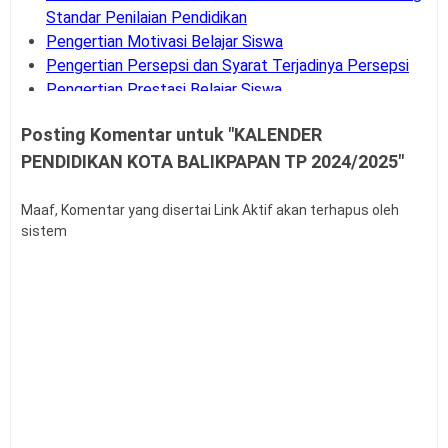
Standar Penilaian Pendidikan
Pengertian Motivasi Belajar Siswa
Pengertian Persepsi dan Syarat Terjadinya Persepsi
Pengertian Prestasi Belajar Siswa
Pengertian dan Teknik Supervisi Akademik
Posting Komentar untuk "KALENDER
Bank Soal UM-PTKIN Tahun Akademik 2026/2027
PENDIDIKAN KOTA BALIKPAPAN TP 2024/2025"
Pengertian dan Komponen Layanan BK
Panduan Cara Aktivasi MFA Pada SSO BKN
Buku Panduan Pembelajaran dan Asesmen RA, MI,
Maaf, Komentar yang disertai Link Aktif akan terhapus oleh
sistem
MTS, MA, MAK
Syarat dan Jadwal Pendaftaran BINTARA POLRI
Contoh Soal Penilaian Situasi Kerja Sederhana PPPK
Guru
Permendagri Nomor 86 Tahun 2022
Contoh Soal Uji Kompetensi Pengawas Sekolah
Pengertian Hasil Belajar Siswa
Buku Panduan Mudik Lebaran
Teknik Analisis Data dalam Penelitian Kuantitatif