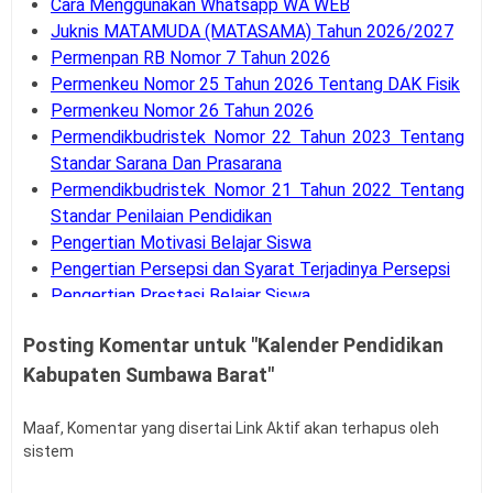
Cara Menggunakan Whatsapp WA WEB
Juknis MATAMUDA (MATASAMA) Tahun 2026/2027
Permenpan RB Nomor 7 Tahun 2026
Permenkeu Nomor 25 Tahun 2026 Tentang DAK Fisik
Permenkeu Nomor 26 Tahun 2026
Permendikbudristek Nomor 22 Tahun 2023 Tentang
Standar Sarana Dan Prasarana
Permendikbudristek Nomor 21 Tahun 2022 Tentang
Standar Penilaian Pendidikan
Pengertian Motivasi Belajar Siswa
Pengertian Persepsi dan Syarat Terjadinya Persepsi
Pengertian Prestasi Belajar Siswa
Pengertian dan Teknik Supervisi Akademik
Posting Komentar untuk "Kalender Pendidikan
Bank Soal UM-PTKIN Tahun Akademik 2026/2027
Kabupaten Sumbawa Barat"
Pengertian dan Komponen Layanan BK
Panduan Cara Aktivasi MFA Pada SSO BKN
Buku Panduan Pembelajaran dan Asesmen RA, MI,
Maaf, Komentar yang disertai Link Aktif akan terhapus oleh
sistem
MTS, MA, MAK
Syarat dan Jadwal Pendaftaran BINTARA POLRI