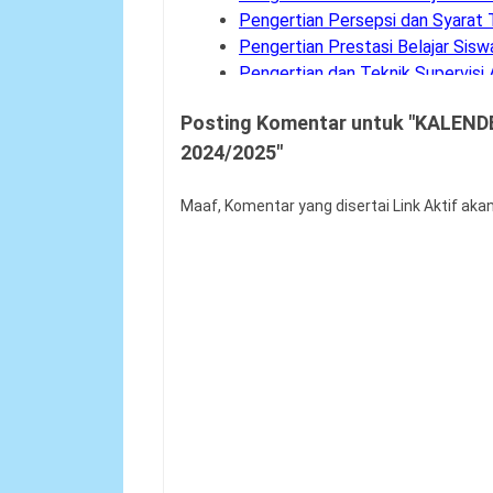
Pengertian Persepsi dan Syarat 
Pengertian Prestasi Belajar Sisw
Pengertian dan Teknik Supervisi
Bank Soal UM-PTKIN Tahun Aka
Posting Komentar untuk "KALEN
Pengertian dan Komponen Layan
2024/2025"
Panduan Cara Aktivasi MFA Pad
Buku Panduan Pembelajaran dan
Syarat dan Jadwal Pendaftaran
Maaf, Komentar yang disertai Link Aktif aka
Contoh Soal Penilaian Situasi K
Permendagri Nomor 86 Tahun 2
Contoh Soal Uji Kompetensi Pe
Pengertian Hasil Belajar Siswa
Buku Panduan Mudik Lebaran
Teknik Analisis Data dalam Peneli
Link Twibbon Ucapan Selamat Idu