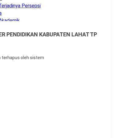
Terjadinya Persepsi
a
 Akademik
demik 2026/2027
DER PENDIDIKAN KABUPATEN LAHAT TP
an BK
a SSO BKN
 Asesmen RA, MI, MTS, MA, MAK
 BINTARA POLRI
n terhapus oleh sistem
erja Sederhana PPPK Guru
022
ngawas Sekolah
tian Kuantitatif
l Fitri Tahun 2026