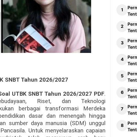
Per
Tent
Per
Tent
Per
Tent
Per
Tent
Per
BK SNBT Tahun 2026/2027
Tent
Per
Soal UTBK SNBT Tahun 2026/2027 PDF
.
Tent
ebudayaan, Riset, dan Teknologi
Per
akukan berbagai transformasi Merdeka
Tent
 pendidikan dasar dan menengah hingga
dkan sumber daya manusia (SDM) unggul
Per
Tent
ai Pancasila. Untuk menyelaraskan capaian