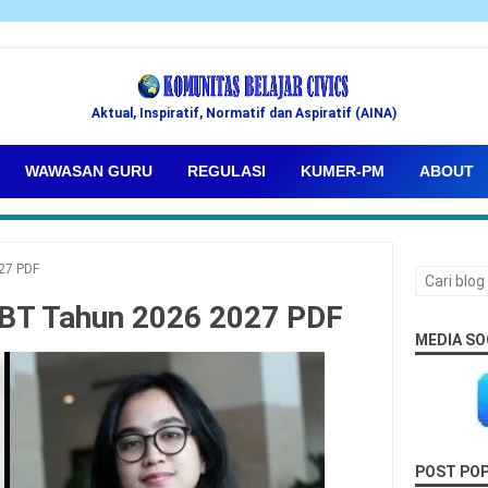
Aktual, Inspiratif, Normatif dan Aspiratif (AINA)
WAWASAN GURU
REGULASI
KUMER-PM
ABOUT
27 PDF
NBT Tahun 2026 2027 PDF
MEDIA SO
POST PO