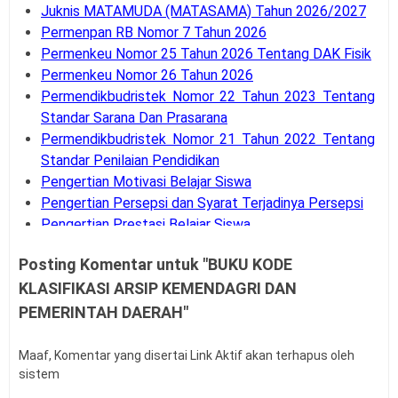
Juknis MATAMUDA (MATASAMA) Tahun 2026/2027
Permenpan RB Nomor 7 Tahun 2026
Permenkeu Nomor 25 Tahun 2026 Tentang DAK Fisik
Permenkeu Nomor 26 Tahun 2026
Permendikbudristek Nomor 22 Tahun 2023 Tentang
Standar Sarana Dan Prasarana
Permendikbudristek Nomor 21 Tahun 2022 Tentang
Standar Penilaian Pendidikan
Pengertian Motivasi Belajar Siswa
Pengertian Persepsi dan Syarat Terjadinya Persepsi
Pengertian Prestasi Belajar Siswa
Pengertian dan Teknik Supervisi Akademik
Posting Komentar untuk "BUKU KODE
Bank Soal UM-PTKIN Tahun Akademik 2026/2027
KLASIFIKASI ARSIP KEMENDAGRI DAN
Pengertian dan Komponen Layanan BK
Panduan Cara Aktivasi MFA Pada SSO BKN
PEMERINTAH DAERAH"
Buku Panduan Pembelajaran dan Asesmen RA, MI,
MTS, MA, MAK
Maaf, Komentar yang disertai Link Aktif akan terhapus oleh
Syarat dan Jadwal Pendaftaran BINTARA POLRI
sistem
Contoh Soal Penilaian Situasi Kerja Sederhana PPPK