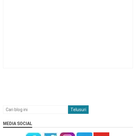
MODUL P5 FASE D KEARIFAN LOKAL VERSI WORD
DAN PEDOMAN PENILAIANNYA
MODUL P5 FASE D GAYA HIDUP BERKELANJUTAN
VERSI WORD DAN PEDOMAN PENILAINNYA
MODUL P5 FASE D TEMA: GAYA HIDUP
BERKELANJUTAN - PENGHIJAUAN LINGKUNGAN
SEKOLAH
MODUL P5 FASE D TEMA SUARA DEMOKRASI
MODUL P5 FASE D TEMA BANGUNLAH JIWA DAN
RAGANYA
MODUL P5 TEMA: BEREKAYASA DAN
BERTEKNOLOGI UNTUK MEMBANGUN NKRI
Pengertian dan Cara Menyusun Alur Tujuan
Pembelajaran (ATP)
Pengertian dan Komponen Modul Ajar
MEDIA SOCIAL