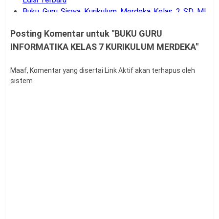
Buku Guru Siswa Kurikulum Merdeka Kelas 2 SD MI
Edisi Terbaru
Posting Komentar untuk "BUKU GURU
BUKU GURU SISWA KELAS 10 11 12 SMA
INFORMATIKA KELAS 7 KURIKULUM MERDEKA"
KURIKULUM MERDEKA EDISI TERBARU
BUKU GURU SISWA KELAS 7 8 9 SMP KURIKULUM
MERDEKA EDISI TERBARU
Maaf, Komentar yang disertai Link Aktif akan terhapus oleh
sistem
Buku Guru Siswa Kelas 1 2 3 4 5 6 SD Kurikulum
Merdeka Edisi Terbaru
CP ATP MODUL AJAR PENDIDIKAN PANCASILA
FASE D SMP MTS KELAS 7
CP ATP MODUL AJAR PENDIDIKAN PANCASILA
FASE D SMP MTS KELAS 8
Download CP TK PAUD SD SMP SMA SMK Semua
Mata Pelajaran
Download Referensi Implementasi Kurikulum
Merdeka
Panduan Pengembangan Projek Penguatan Profil
Pelajar Pancasila