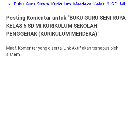
Buku Guru Siswa Kurikulum Merdeka Kelas 2 SD MI
Edisi Terbaru
Posting Komentar untuk "BUKU GURU SENI RUPA
BUKU GURU SISWA KELAS 10 11 12 SMA
KELAS 5 SD MI KURIKULUM SEKOLAH
KURIKULUM MERDEKA EDISI TERBARU
BUKU GURU SISWA KELAS 7 8 9 SMP KURIKULUM
PENGGERAK (KURIKULUM MERDEKA)"
MERDEKA EDISI TERBARU
Buku Guru Siswa Kelas 1 2 3 4 5 6 SD Kurikulum
Maaf, Komentar yang disertai Link Aktif akan terhapus oleh
Merdeka Edisi Terbaru
sistem
CP ATP MODUL AJAR PENDIDIKAN PANCASILA
FASE D SMP MTS KELAS 7
CP ATP MODUL AJAR PENDIDIKAN PANCASILA
FASE D SMP MTS KELAS 8
Download CP TK PAUD SD SMP SMA SMK Semua
Mata Pelajaran
Download Referensi Implementasi Kurikulum
Merdeka
Panduan Pengembangan Projek Penguatan Profil
Pelajar Pancasila
MODUL P5 FASE D KEARIFAN LOKAL VERSI WORD