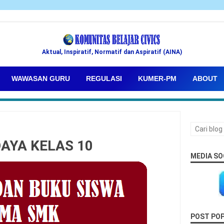
Aktual, Inspiratif, Normatif dan Aspiratif (AINA)
WAWASAN GURU
REGULASI
KUMER-PM
ABOUT
AYA KELAS 10
MEDIA SO
POST PO