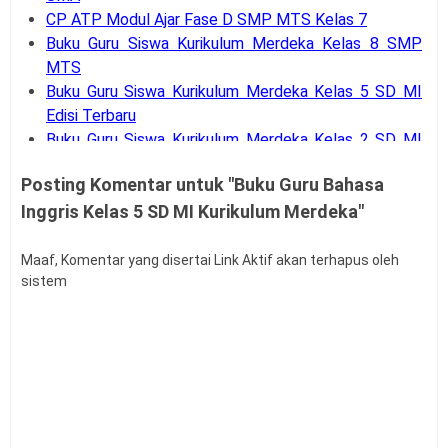
CP ATP Modul Ajar Fase D SMP MTS Kelas 7
Buku Guru Siswa Kurikulum Merdeka Kelas 8 SMP
MTS
Buku Guru Siswa Kurikulum Merdeka Kelas 5 SD MI
Edisi Terbaru
Buku Guru Siswa Kurikulum Merdeka Kelas 2 SD MI
Edisi Terbaru
Posting Komentar untuk "Buku Guru Bahasa
BUKU GURU SISWA KELAS 10 11 12 SMA
Inggris Kelas 5 SD MI Kurikulum Merdeka"
KURIKULUM MERDEKA EDISI TERBARU
BUKU GURU SISWA KELAS 7 8 9 SMP KURIKULUM
MERDEKA EDISI TERBARU
Maaf, Komentar yang disertai Link Aktif akan terhapus oleh
sistem
Buku Guru Siswa Kelas 1 2 3 4 5 6 SD Kurikulum
Merdeka Edisi Terbaru
CP ATP MODUL AJAR PENDIDIKAN PANCASILA
FASE D SMP MTS KELAS 7
CP ATP MODUL AJAR PENDIDIKAN PANCASILA
FASE D SMP MTS KELAS 8
Download CP TK PAUD SD SMP SMA SMK Semua