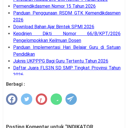
Permendikdasmen Nomor 15 Tahun 2026
Panduan Penggunaan RSDM GTK Kemendikdasmen
2026
Download Bahan Ajar Bimtek SPMI 2026
Kepdirjen Dikti Nomor 66/B/KPT/2026
Pengelompokkan Keilmuan Dosen
Panduan Implementasi Hari Belajar Guru di Satuan
Pendidikan
Juknis UKPPPG Bagi Guru Tertentu Tahun 2026
Daftar Juara FLS3N SD SMP Tingkat Provinsi Tahun
2026
Penyaluran BOP RA dan BOS Madrasah Tahap 2 TA
Berbagi :
2026 Dimulai
SE Mendagri Nomor 100.3.2.3/4716/SJ Penambahan
Kode Rekening APB Desa
Panduan Pengajuan Data Prasarana pada Dapodik
Versi 2027
Latihan Soal Tes Substantif PPG Calon Guru Tahun
Posting Komentar untuk "INDIKATOR