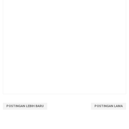
Level Kognitif Pada Penyusunan Soal
Juknis Pengawas Penyelia TKA dan AN Tahun 2026
Kalender Pendidikan Kabupaten Kendal 2026/2027
Kalender Pendidikan Kabupaten Minahasa Utara
2026/2027
Kalender Pendidikan Kabupaten Kebumen 2026/2027
POSTINGAN LEBIH BARU
POSTINGAN LAMA