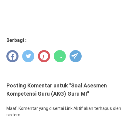
Permendagri Nomor 15 Tahun 2026 tentang
Penyerahan PSU Perumahan
Level Kognitif Pada Penyusunan Soal
Juknis Pengawas Penyelia TKA dan AN Tahun 2026
Kalender Pendidikan Kabupaten Kendal 2026/2027
Kalender Pendidikan Kabupaten Minahasa Utara
Berbagi :
2026/2027
Kalender Pendidikan Kabupaten Kebumen 2026/2027
Kalender Pendidikan Kabupaten Barru 2026/2027
Kalender Pendidikan Kabupaten Maros 2026/2027
Posting Komentar untuk "Soal Asesmen
Kompetensi Guru (AKG) Guru MI"
Maaf, Komentar yang disertai Link Aktif akan terhapus oleh
sistem