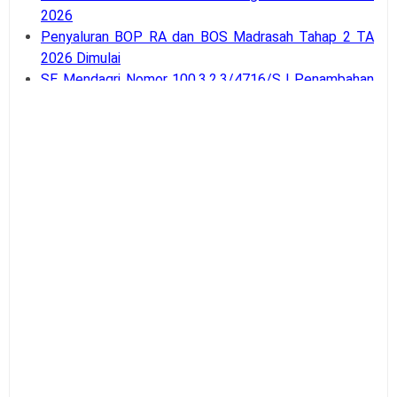
2026
Penyaluran BOP RA dan BOS Madrasah Tahap 2 TA
2026 Dimulai
SE Mendagri Nomor 100.3.2.3/4716/SJ Penambahan
Kode Rekening APB Desa
Panduan Pengajuan Data Prasarana pada Dapodik
Versi 2027
Latihan Soal Tes Substantif PPG Calon Guru Tahun
2026
PMA Nomor 12 Tahun 2026 tentang Tata Naskah
Dinas
Kalender Pendidikan Kota Palangka Raya 2026/2027
Kalender Pendidikan Kabupaten Merauke 2026/2027
Tahapan dan Siklus SPMI di Satuan Pendidikan
Buku Saku Pendampingan Implementasi KBC untuk
Pengawas Madrasah
KMA Nomor 737 Tahun 2026 Linearitas Guru
Madrasah