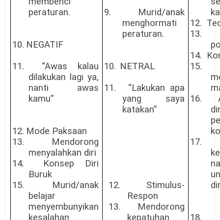
membenci
s
peraturan.
9.
Murid/anak
ka
menghormati
12.
Teo
peraturan.
13.
10.
NEGATIF
po
14.
Kon
11.
“Awas kalau
10.
NETRAL
15.
dilakukan lagi ya,
m
nanti awas
11.
“Lakukan apa
ma
kamu”
yang saya
16.
katakan”
di
p
12.
Mode Paksaan
ko
13.
Mendorong
17.
menyalahkan diri
k
14.
Konsep Diri
n
Buruk
u
15.
Murid/anak
12.
Stimulus-
dir
belajar
Respon
menyembunyikan
13.
Mendorong
kesalahan
kepatuhan
18.