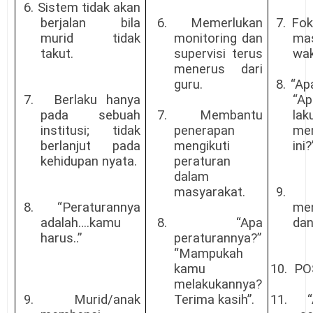
6.
Sistem tidak akan
berjalan bila
6.
Memerlukan
7.
Fok
murid tidak
monitoring dan
ma
takut.
supervisi terus
wak
menerus dari
guru.
8.
“Ap
7.
Berlaku hanya
“A
pada sebuah
7.
Membantu
l
institusi; tidak
penerapan
me
berlanjut pada
mengikuti
ini?
kehidupan nyata.
peraturan
dalam
masyarakat.
9.
8.
“Peraturannya
me
adalah….kamu
8.
“Apa
dan
harus..”
peraturannya?”
“Mampukah
kamu
10.
PO
melakukannya?
9.
Murid/anak
Terima kasih”.
11.