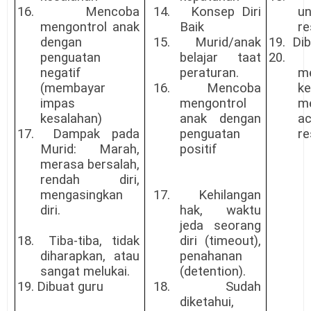
16.
Mencoba
14.
Konsep Diri
u
mengontrol anak
Baik
re
dengan
15.
Murid/anak
19.
Dib
penguatan
belajar taat
20.
negatif
peraturan.
m
(membayar
16.
Mencoba
k
impas
mengontrol
m
kesalahan)
anak dengan
a
17.
Dampak pada
penguatan
re
Murid: Marah,
positif
merasa bersalah,
rendah diri,
mengasingkan
17.
Kehilangan
diri.
hak, waktu
jeda seorang
18.
Tiba-tiba, tidak
diri (timeout),
diharapkan, atau
penahanan
sangat melukai.
(detention).
19.
Dibuat guru
18.
Sudah
diketahui,